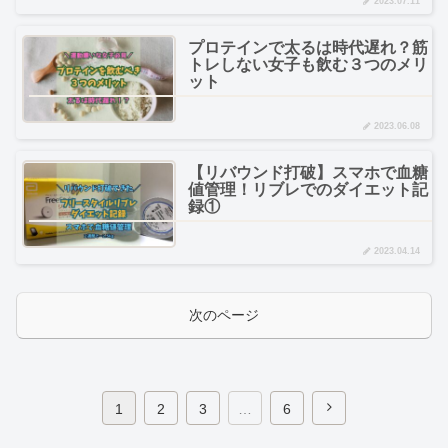
2023.07.11
プロテインで太るは時代遅れ？筋
トレしない女子も飲む３つのメリ
ット
2023.06.08
【リバウンド打破】スマホで血糖
値管理！リブレでのダイエット記
録①
2023.04.14
次のページ
1
2
3
…
6