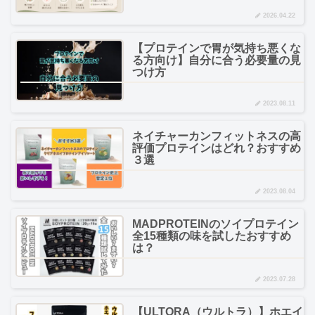
2026.04.22
【プロテインで胃が気持ち悪くな
る方向け】自分に合う必要量の見
つけ方
2023.08.11
ネイチャーカンフィットネスの高
評価プロテインはどれ？おすすめ
３選
2023.08.04
MADPROTEINのソイプロテイン
全15種類の味を試したおすすめ
は？
2023.07.28
【ULTORA（ウルトラ）】ホエイ