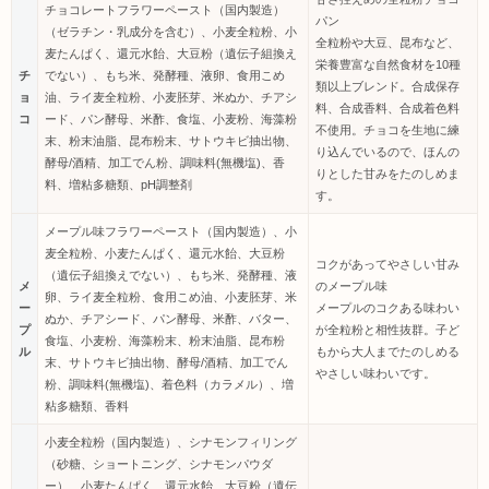
チョコレートフラワーペースト（国内製造）
パン
（ゼラチン・乳成分を含む）、小麦全粒粉、小
全粒粉や大豆、昆布など、
麦たんぱく、還元水飴、大豆粉（遺伝子組換え
栄養豊富な自然食材を10種
チ
でない）、もち米、発酵種、液卵、食用こめ
類以上ブレンド。合成保存
ョ
油、ライ麦全粒粉、小麦胚芽、米ぬか、チアシ
料、合成香料、合成着色料
コ
ード、パン酵母、米酢、食塩、小麦粉、海藻粉
不使用。チョコを生地に練
末、粉末油脂、昆布粉末、サトウキビ抽出物、
り込んでいるので、ほんの
酵母/酒精、加工でん粉、調味料(無機塩)、香
りとした甘みをたのしめま
料、増粘多糖類、pH調整剤
す。
メープル味フラワーペースト（国内製造）、小
麦全粒粉、小麦たんぱく、還元水飴、大豆粉
コクがあってやさしい甘み
（遺伝子組換えでない）、もち米、発酵種、液
メ
のメープル味
卵、ライ麦全粒粉、食用こめ油、小麦胚芽、米
ー
メープルのコクある味わい
ぬか、チアシード、パン酵母、米酢、バター、
プ
が全粒粉と相性抜群。子ど
食塩、小麦粉、海藻粉末、粉末油脂、昆布粉
ル
もから大人までたのしめる
末、サトウキビ抽出物、酵母/酒精、加工でん
やさしい味わいです。
粉、調味料(無機塩)、着色料（カラメル）、増
粘多糖類、香料
小麦全粒粉（国内製造）、シナモンフィリング
（砂糖、ショートニング、シナモンパウダ
ー）、小麦たんぱく、還元水飴、大豆粉（遺伝