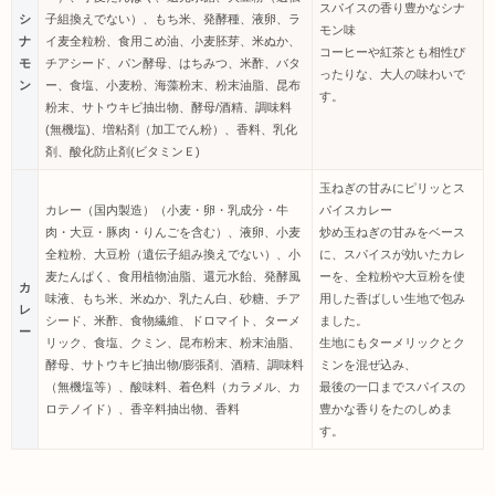
スパイスの香り豊かなシナ
シ
子組換えでない）、もち米、発酵種、液卵、ラ
モン味
ナ
イ麦全粒粉、食用こめ油、小麦胚芽、米ぬか、
コーヒーや紅茶とも相性ぴ
モ
チアシード、パン酵母、はちみつ、米酢、バタ
ったりな、大人の味わいで
ン
ー、食塩、小麦粉、海藻粉末、粉末油脂、昆布
す。
粉末、サトウキビ抽出物、酵母/酒精、調味料
(無機塩)、増粘剤（加工でん粉）、香料、乳化
剤、酸化防止剤(ビタミンＥ)
玉ねぎの甘みにピリッとス
カレー（国内製造）（小麦・卵・乳成分・牛
パイスカレー
肉・大豆・豚肉・りんごを含む）、液卵、小麦
炒め玉ねぎの甘みをベース
全粒粉、大豆粉（遺伝子組み換えでない）、小
に、スパイスが効いたカレ
麦たんぱく、食用植物油脂、還元水飴、発酵風
ーを、全粒粉や大豆粉を使
カ
味液、もち米、米ぬか、乳たん白、砂糖、チア
用した香ばしい生地で包み
レ
シード、米酢、食物繊維、ドロマイト、ターメ
ました。
ー
リック、食塩、クミン、昆布粉末、粉末油脂、
生地にもターメリックとク
酵母、サトウキビ抽出物/膨張剤、酒精、調味料
ミンを混ぜ込み、
（無機塩等）、酸味料、着色料（カラメル、カ
最後の一口までスパイスの
ロテノイド）、香辛料抽出物、香料
豊かな香りをたのしめま
す。