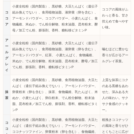
小麦全粒粉（国内製造）、黒砂糖、大豆たんぱく（遺伝子
ココアの風味がふ
コ
組み換えでない）、食用植物油脂、液卵黄（卵を含む）、
わっと香る、甘さ
コ
アーモンドパウダー、ココアパウダー、小麦たんぱく、食
控えめで食べやす
ア
物繊維、米ぬか、でん粉分解物、粉末油脂、昆布粉末、酵
い味。
母／加工でん粉、膨張剤、香料、糖転移ビタミンP
ア
小麦全粒粉（国内製造）、黒砂糖、大豆たんぱく（遺伝子
ー
組み換えでない）、食用植物油脂、液卵黄（卵を含む）、
噛むほどに豊かな
ル
アーモンドパウダー、紅茶、 小麦たんぱく、食物繊維、
香りが広がるアー
グ
米ぬか、でん粉分解物、粉末油脂、昆布粉末、酵母／加工
ルグレイ茶葉。
レ
でん粉、膨張剤、香料、糖転移ビタミンP
イ
小麦全粒粉（国内製造）、黒砂糖、食用植物油脂、大豆た
上質な抹茶にコク
んぱく（遺伝子組み換えでない）、アーモンドパウダー、
のある黒糖をあわ
抹
卵黄粉末（卵を含む）、抹茶、食物繊維、乳たんぱく、米
せた、深みある大
茶
ぬか、小麦たんぱく、卵白粉末、でん粉分解物、粉末油
人の味わい。サク
脂、昆布粉末／加工でん粉、膨張剤、香料、糖転移ビタミ
サク食感のクッキ
ンP
ー。
小麦全粒粉（国内製造）、黒砂糖、食用植物油脂、大豆た
粗挽きココナッツ
コ
んぱく（遺伝子組み換えでない）、アーモンドパウダー、
の風味と香りがひ
コ
ココナッツファイン、卵黄粉末（卵を含む）、食物繊維、
とくちごとに広が