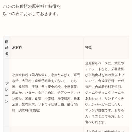
パンの各種類の原材料と特徴を
以下の表にお示しておきます。
商
品
原材料
特徴
名
全粒粉をベースに、大豆や
チアシードなど、栄養豊富
小麦全粒粉（国内製造）、小麦たんぱく、還元
な自然食材を10種類以上ブ
水飴、大豆粉（遺伝子組換えでない）、もち
レンド。合成保存料、合成
プ
米、発酵種、液卵、ライ麦全粒粉、小麦胚芽、
香料、合成着色料不使用。
レ
米ぬか、バター、食用こめ油、チアシード、パ
ジャムやチョコクリームを
ー
ン酵母、米酢、食塩、小麦粉、海藻粉末、粉末
あわせたり、サンドイッチ
ン
油脂、昆布粉末、サトウキビ抽出物、酵母/酒
やハンバーガーにしたり、
精、調味料(無機塩)
アレンジ自在です。もちろ
ん、そのままでもおいしく
食べられます。
甘さ控えめの全粒粉チョコ