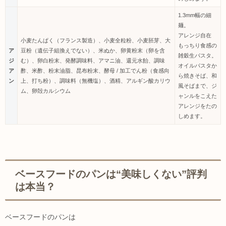
1.3mm幅の細
麺。
アレンジ自在
小麦たんぱく（フランス製造）、小麦全粒粉、小麦胚芽、大
もっちり食感の
ア
豆粉（遺伝子組換えでない）、米ぬか、卵黄粉末（卵を含
雑穀生パスタ。
ジ
む）、卵白粉末、発酵調味料、アマニ油、還元水飴、調味
オイルパスタか
ア
酢、米酢、粉末油脂、昆布粉末、酵母 / 加工でん粉（食感向
ら焼きそば、和
ン
上、打ち粉）、調味料（無機塩）、酒精、アルギン酸カリウ
風そばまで、ジ
ム、卵殻カルシウム
ャンルをこえた
アレンジをたの
しめます。
ベースフードのパンは“美味しくない”評判
は本当？
ベースフードのパンは