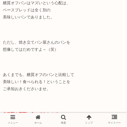
糖質オフパンはマズいという心配は、
ベースブレッドは全く別の
美味しいパンでありました。
ただし、焼き立てパン屋さんのパンを
想像してはだめですよ～（笑）
あくまでも、糖質オフのパンと比較して
美味しい！食べられる！ということを
ご承知おきくださいませ。
全種類を実際に食べてみたので、
味の感想を以下にまとめておきます。
メニュー
ホーム
検索
トップ
サイドバー