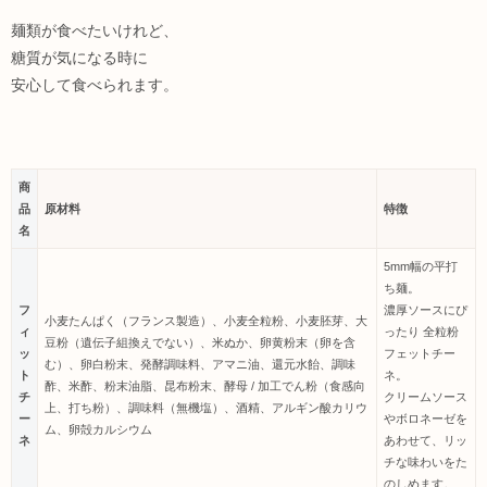
麺類が食べたいけれど、
糖質が気になる時に
安心して食べられます。
商
品
原材料
特徴
名
5mm幅の平打
ち麺。
フ
濃厚ソースにぴ
小麦たんぱく（フランス製造）、小麦全粒粉、小麦胚芽、大
ィ
ったり 全粒粉
豆粉（遺伝子組換えでない）、米ぬか、卵黄粉末（卵を含
ッ
フェットチー
む）、卵白粉末、発酵調味料、アマニ油、還元水飴、調味
ト
ネ。
酢、米酢、粉末油脂、昆布粉末、酵母 / 加工でん粉（食感向
チ
クリームソース
上、打ち粉）、調味料（無機塩）、酒精、アルギン酸カリウ
ー
やボロネーゼを
ム、卵殻カルシウム
ネ
あわせて、リッ
チな味わいをた
のしめます。