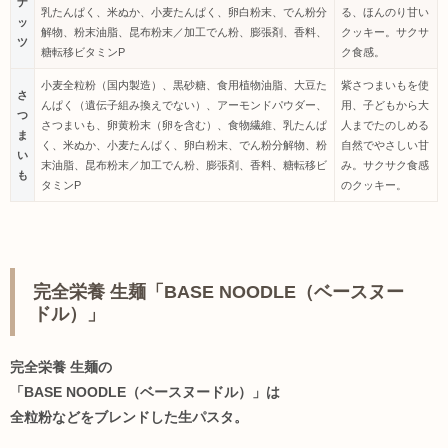
ナ
乳たんぱく、米ぬか、小麦たんぱく、卵白粉末、でん粉分
る、ほんのり甘い
ッ
解物、粉末油脂、昆布粉末／加工でん粉、膨張剤、香料、
クッキー。サクサ
ツ
糖転移ビタミンP
ク食感。
小麦全粒粉（国内製造）、黒砂糖、食用植物油脂、大豆た
紫さつまいもを使
さ
んぱく（遺伝子組み換えでない）、アーモンドパウダー、
用、子どもから大
つ
さつまいも、卵黄粉末（卵を含む）、食物繊維、乳たんぱ
人までたのしめる
ま
く、米ぬか、小麦たんぱく、卵白粉末、でん粉分解物、粉
自然でやさしい甘
い
末油脂、昆布粉末／加工でん粉、膨張剤、香料、糖転移ビ
み。サクサク食感
も
タミンP
のクッキー。
完全栄養 生麺「BASE NOODLE（ベースヌー
ドル）」
完全栄養 生麺の
「BASE NOODLE（ベースヌードル）」は
全粒粉などをブレンドした生パスタ。