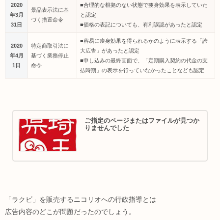
2020
■合理的な根拠のない状態で痩身効果を表示していた
景品表示法に基
年3月
と認定
づく措置命令
31日
■価格の表記についても、有利誤認があったと認定
■容易に痩身効果を得られるかのように表示する「誇
2020
特定商取引法に
大広告」があったと認定
年4月
基づく業務停止
■申し込みの最終画面で、「定期購入契約の代金の支
1日
命令
払時期」の表示を行っていなかったことなども認定
ご指定のページまたはファイルが見つか
りませんでした
「ラクビ」を販売するニコリオへの行政指導とは
広告内容のどこが問題だったのでしょう。