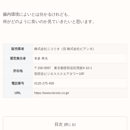
腸内環境によいとは分かるけれども、
何がどのように良いのか見ていきたいと思います。
販売業者
株式会社ニコリオ（旧 株式会社ビアンネ)
運営責任者
本多 孝夫
〒158-0097 東京都世田谷区用賀4-10-1
所在地
世田谷ビジネススクエアタワー10F
電話番号
0120-275-458
URL
https://www.nicorio.co.jp/
目次