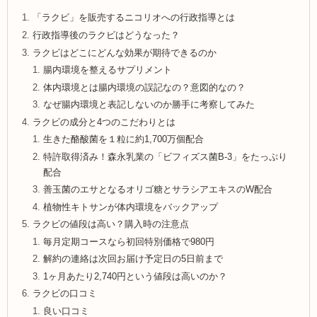
「ラクビ」を販売するニコリオへの行政指導とは
行政指導後のラクビはどうなった？
ラクビはどこにどんな効果が期待できるのか
腸内環境を整えるサプリメント
体内環境とは腸内環境の誤記なの？意図的なの？
なぜ腸内環境と表記しないのか勝手に考察してみた
ラクビの成分と4つのこだわりとは
生きた酪酸菌を１粒に約1,700万個配合
特許取得済み！森永乳業の「ビフィズス菌B-3」をたっぷり
配合
善玉菌のエサとなるオリゴ糖とサラシアエキスのW配合
植物性キトサンが体内環境をバックアップ
ラクビの値段は高い？購入時の注意点
毎月定期コースなら初回特別価格で980円
解約の連絡は次回お届け予定日の5日前まで
1ヶ月あたり2,740円という値段は高いのか？
ラクビの口コミ
良い口コミ