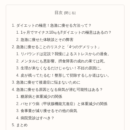
目次
ダイエットの極意！急激に痩せる方法って？
1ヶ月でマイナス10㎏も⁉ダイエットの極意はあるの？
急激に痩せた体験談とその弊害
急激に痩せることのリスクと「4つのデメリット」
リバウンドは定説？我慢によるストレスからの過食。
メンタルにも悪影響。摂食障害の成れの果ては死。
生理が来なくなるだけじゃない！不妊の原因に。
皮が残ってたるむ！整形して切除するしか道はない。
急激に痩せて後遺症に悩まないために
急激に痩せる原因となる病気が潜む可能性はある？
糖尿病と体重減少の関係
バセドウ病（甲状腺機能亢進症）と体重減少の関係
食事量が減り痩せるその他の病気
病院受診はすべき？
まとめ